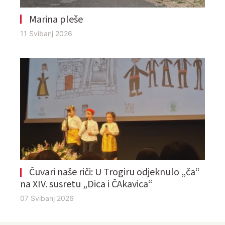
Marina pleše
11 Svibanj 2026
Čuvari naše riči: U Trogiru odjeknulo „ča“
na XIV. susretu „Dica i ČAkavica“
07 Svibanj 2026