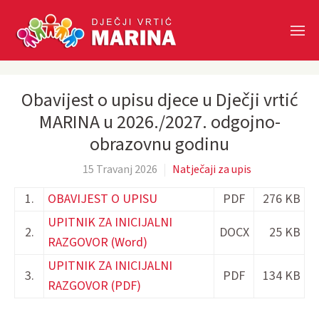
Skip to main content
Obavijest o upisu djece u Dječji vrtić
MARINA u 2026./2027. odgojno-
obrazovnu godinu
15 Travanj 2026
Natječaji za upis
1.
OBAVIJEST O UPISU
PDF
276 KB
UPITNIK ZA INICIJALNI
2.
DOCX
25 KB
RAZGOVOR (Word)
UPITNIK ZA INICIJALNI
3.
PDF
134 KB
RAZGOVOR (PDF)