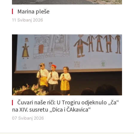
Marina pleše
11 Svibanj 2026
Čuvari naše riči: U Trogiru odjeknulo „ča“
na XIV. susretu „Dica i ČAkavica“
07 Svibanj 2026