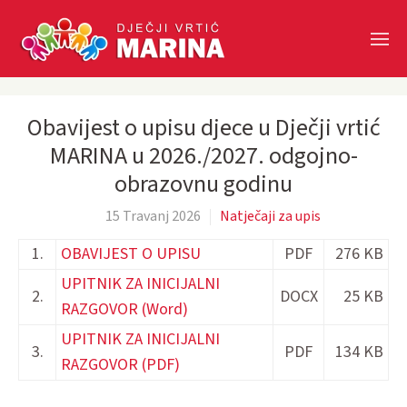
Skip to main content
Obavijest o upisu djece u Dječji vrtić
MARINA u 2026./2027. odgojno-
obrazovnu godinu
15 Travanj 2026
Natječaji za upis
1.
OBAVIJEST O UPISU
PDF
276 KB
UPITNIK ZA INICIJALNI
2.
DOCX
25 KB
RAZGOVOR (Word)
UPITNIK ZA INICIJALNI
3.
PDF
134 KB
RAZGOVOR (PDF)