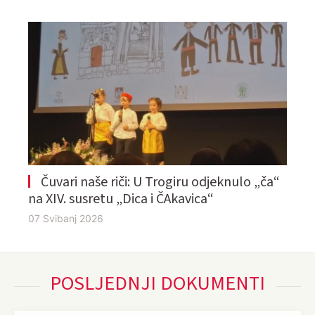
Čuvari naše riči: U Trogiru odjeknulo „ča“
na XIV. susretu „Dica i ČAkavica“
07 Svibanj 2026
POSLJEDNJI DOKUMENTI