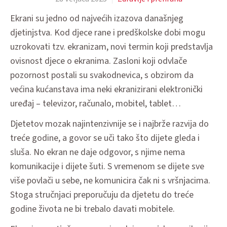
Ekrani su jedno od najvećih izazova današnjeg
djetinjstva. Kod djece rane i predškolske dobi mogu
uzrokovati tzv. ekranizam, novi termin koji predstavlja
ovisnost djece o ekranima. Zasloni koji odvlače
pozornost postali su svakodnevica, s obzirom da
većina kućanstava ima neki ekranizirani elektronički
uređaj – televizor, računalo, mobitel, tablet…
Djetetov mozak najintenzivnije se i najbrže razvija do
treće godine, a govor se uči tako što dijete gleda i
sluša. No ekran ne daje odgovor, s njime nema
komunikacije i dijete šuti. S vremenom se dijete sve
više povlači u sebe, ne komunicira čak ni s vršnjacima.
Stoga stručnjaci preporučuju da djetetu do treće
godine života ne bi trebalo davati mobitele.