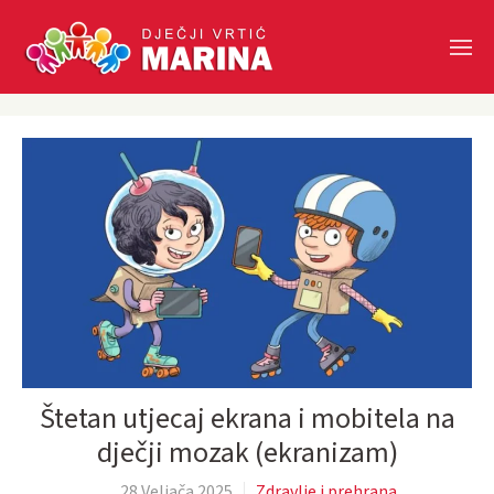
Skip to main content
Štetan utjecaj ekrana i mobitela na
dječji mozak (ekranizam)
28 Veljača 2025
Zdravlje i prehrana