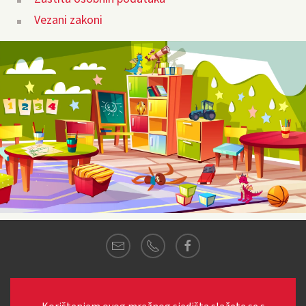
Vezani zakoni
© 2021
Dječji vrtić MARINA
·
Pozorac 4,