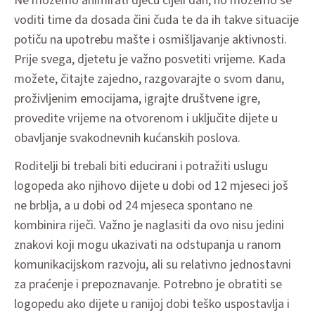
Ne možemo animirati djecu cijeli dan, no možemo se
voditi time da dosada čini čuda te da ih takve situacije
potiču na upotrebu mašte i osmišljavanje aktivnosti.
Prije svega, djetetu je važno posvetiti vrijeme. Kada
možete, čitajte zajedno, razgovarajte o svom danu,
proživljenim emocijama, igrajte društvene igre,
provedite vrijeme na otvorenom i uključite dijete u
obavljanje svakodnevnih kućanskih poslova.
Roditelji bi trebali biti educirani i potražiti uslugu
logopeda ako njihovo dijete u dobi od 12 mjeseci još
ne brblja, a u dobi od 24 mjeseca spontano ne
kombinira riječi. Važno je naglasiti da ovo nisu jedini
znakovi koji mogu ukazivati na odstupanja u ranom
komunikacijskom razvoju, ali su relativno jednostavni
za praćenje i prepoznavanje. Potrebno je obratiti se
logopedu ako dijete u ranijoj dobi teško uspostavlja i