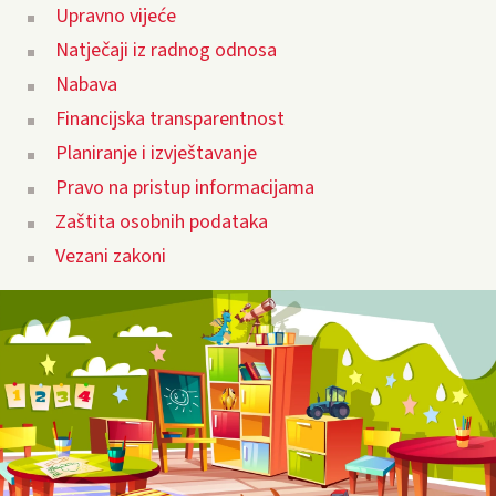
Upravno vijeće
Natječaji iz radnog odnosa
Nabava
Financijska transparentnost
Planiranje i izvještavanje
Pravo na pristup informacijama
Zaštita osobnih podataka
Vezani zakoni