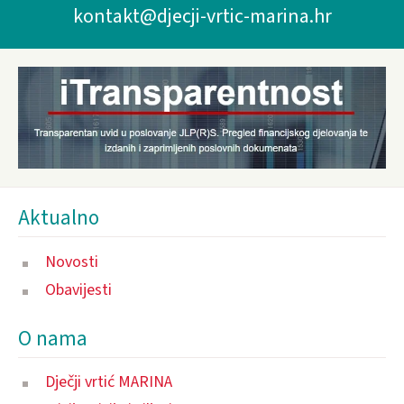
kontakt@djecji-vrtic-marina.hr
Aktualno
Novosti
Obavijesti
O nama
Dječji vrtić MARINA