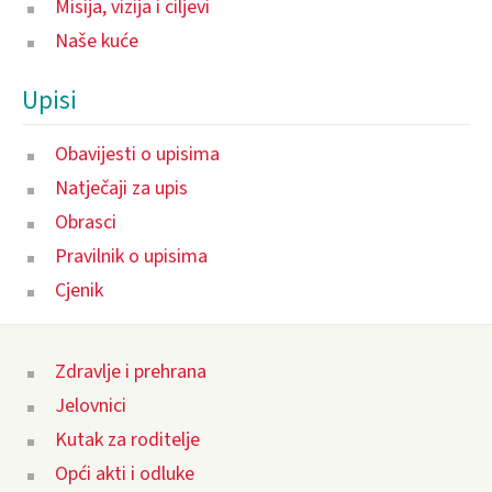
Misija, vizija i ciljevi
Naše kuće
Upisi
Obavijesti o upisima
Natječaji za upis
Obrasci
Pravilnik o upisima
Cjenik
Zdravlje i prehrana
Jelovnici
Kutak za roditelje
Opći akti i odluke