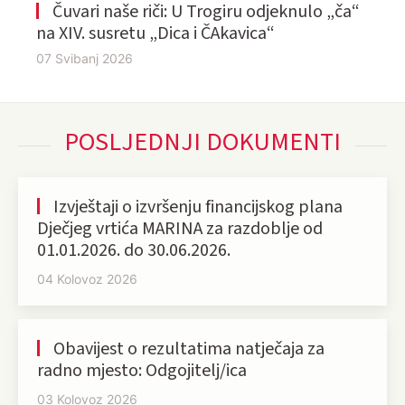
Čuvari naše riči: U Trogiru odjeknulo „ča“
na XIV. susretu „Dica i ČAkavica“
07 Svibanj 2026
POSLJEDNJI DOKUMENTI
Izvještaji o izvršenju financijskog plana
Dječjeg vrtića MARINA za razdoblje od
01.01.2026. do 30.06.2026.
04 Kolovoz 2026
Obavijest o rezultatima natječaja za
radno mjesto: Odgojitelj/ica
03 Kolovoz 2026