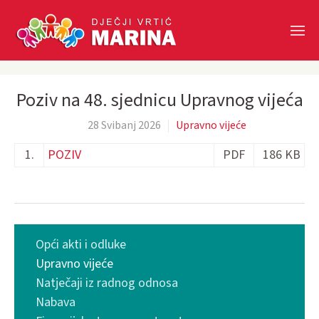
Skip to main content
Poziv na 48. sjednicu Upravnog vijeća
28 Svibanj 2026
Upravno vijeće
1.
POZIV
PDF
186 KB
Opći akti i odluke
Upravno vijeće
Natječaji iz radnog odnosa
Nabava