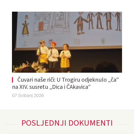
Čuvari naše riči: U Trogiru odjeknulo „ča“
na XIV. susretu „Dica i ČAkavica“
07 Svibanj 2026
POSLJEDNJI DOKUMENTI