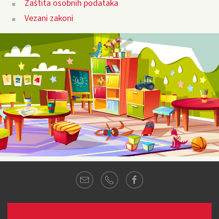
Zaštita osobnih podataka
Vezani zakoni
© 2021
Dječji vrtić MARINA
·
Pozorac 4,