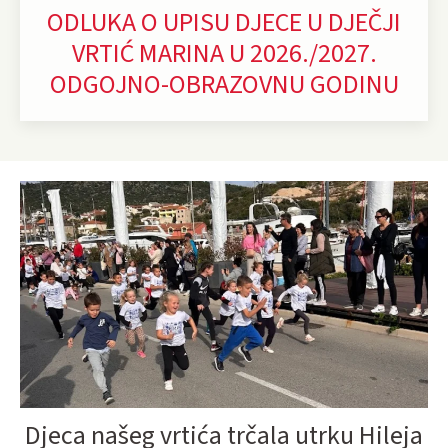
ODLUKA O UPISU DJECE U DJEČJI
VRTIĆ MARINA U 2026./2027.
ODGOJNO-OBRAZOVNU GODINU
Djeca našeg vrtića trčala utrku Hileja