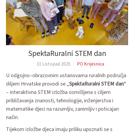
SpektaRuralni STEM dan
31 Listopad 2025
PO Krijesnica
U odgojno–obrazovnim ustanovama ruralnih područja
diljem Hrvatske provodi se „
SpektaRuralni STEM dan
“
– interaktivna STEM izložba osmišljena s ciljem
približavanja znanosti, tehnologije, inženjerstva i
matematike djeci na razumljiv, zanimljiv i poticajan
način.
Tijekom izložbe djeca imaju priliku upoznati se s