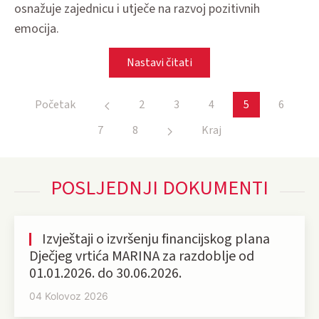
osnažuje zajednicu i utječe na razvoj pozitivnih
emocija.
Nastavi čitati
Početak
2
3
4
5
6
7
8
Kraj
POSLJEDNJI DOKUMENTI
Izvještaji o izvršenju financijskog plana
Dječjeg vrtića MARINA za razdoblje od
01.01.2026. do 30.06.2026.
04 Kolovoz 2026