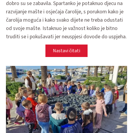
dobro su se zabavila. Spartanko je potaknuo djecu na
razvijanje mašte i osjećaja čarolije, s porukom kako je
čarolija moguća i kako svako dijete ne treba odustati
od svoje mašte. Istaknuo je važnost koliko je bitno
truditi se i pokušavati jer neuspjesi dovode do uspjeha.
Nastavi čitati